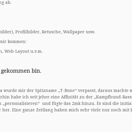
ng ab.
ilder), Profilbilder, Retusche, Wallpaper usw.
 mir kommen:
n, Web-Layout u.v.m.
k gekommen bi
n.
 da wurde mir der Spitzname „T-Bone“ verpasst, daraus machte
merhin habe ich seit jeher eine Affinität zu der „Kampfhund-Rass
 „personalisieren“ und fügte das 2mk hinzu. Es sind die initi
her. Eine ganze Zeitlang haben mich sehr viele nur noch mit 