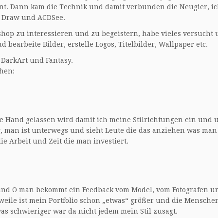
ant. Dann kam die Technik und damit verbunden die Neugier, i
l Draw und ACDSee.
toshop zu interessieren und zu begeistern, habe vieles versucht
 bearbeite Bilder, erstelle Logos, Titelbilder, Wallpaper etc.
 DarkArt und Fantasy.
hen:
ie Hand gelassen wird damit ich meine Stilrichtungen ein und
, man ist unterwegs und sieht Leute die das anziehen was man
die Arbeit und Zeit die man investiert.
nd O man bekommt ein Feedback vom Model, vom Fotografen und v
rweile ist mein Portfolio schon „etwas“ größer und die Mensc
s schwieriger war da nicht jedem mein Stil zusagt.