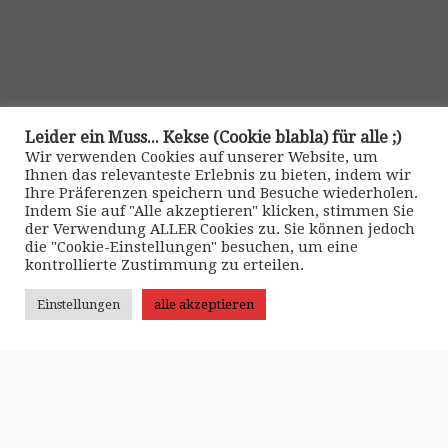
Leider ein Muss... Kekse (Cookie blabla) für alle ;)
Wir verwenden Cookies auf unserer Website, um
Ihnen das relevanteste Erlebnis zu bieten, indem wir
Ihre Präferenzen speichern und Besuche wiederholen.
Indem Sie auf "Alle akzeptieren" klicken, stimmen Sie
der Verwendung ALLER Cookies zu. Sie können jedoch
die "Cookie-Einstellungen" besuchen, um eine
kontrollierte Zustimmung zu erteilen.
Kontakt
Einstellungen
alle akzeptieren
>> Impressum •
|
>> Datenschutz •
|
>> Kontaktformular •
·
© 2026
pitbull2mk graphics
·
Präsentiert von
·
Entworfen mit dem
Customizr-Theme
·