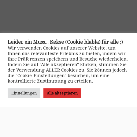
Leider ein Muss... Kekse (Cookie blabla) für alle ;)
Wir verwenden Cookies auf unserer Website, um
Ihnen das relevanteste Erlebnis zu bieten, indem wir
Ihre Präferenzen speichern und Besuche wiederholen.
Indem Sie auf "Alle akzeptieren" klicken, stimmen Sie
der Verwendung ALLER Cookies zu. Sie können jedoch
die "Cookie-Einstellungen" besuchen, um eine
kontrollierte Zustimmung zu erteilen.
Kontakt
Einstellungen
alle akzeptieren
>> Impressum •
|
>> Datenschutz •
|
>> Kontaktformular •
·
© 2026
pitbull2mk graphics
·
Präsentiert von
·
Entworfen mit dem
Customizr-Theme
·