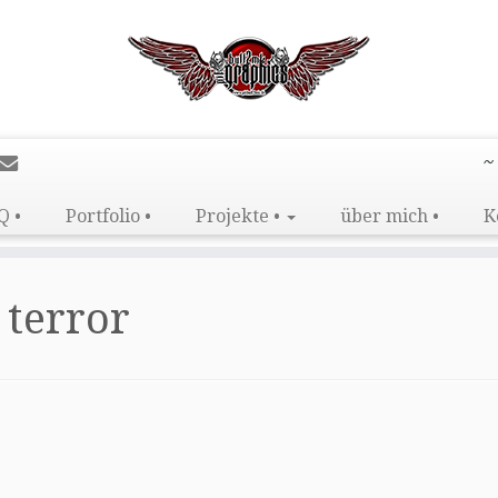
~
Q •
Portfolio •
Projekte •
über mich •
K
 terror