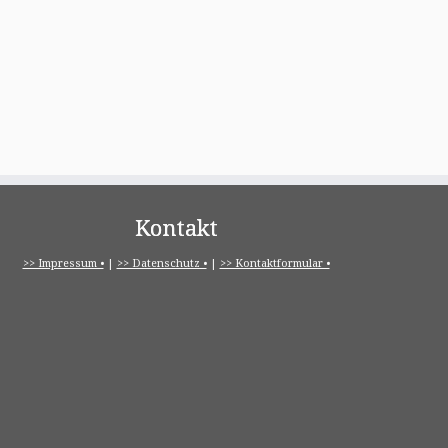
Kontakt
>> Impressum •
|
>> Datenschutz •
|
>> Kontaktformular •