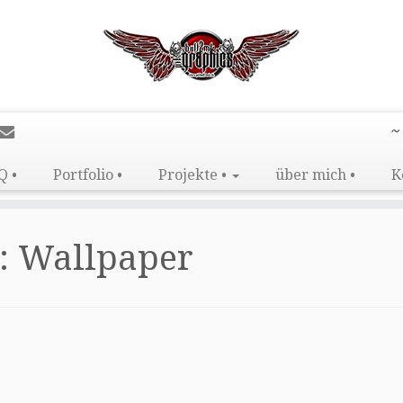
~
Q •
Portfolio •
Projekte •
über mich •
K
:
Wallpaper