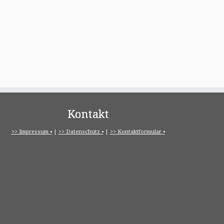
Kontakt
>> Impressum •
|
>> Datenschutz •
|
>> Kontaktformular •